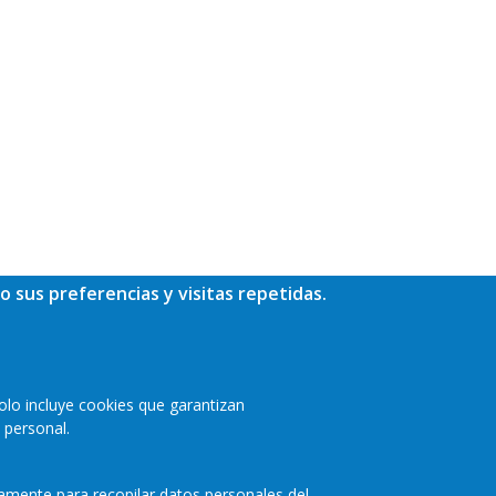
o sus preferencias y visitas repetidas.
olo incluye cookies que garantizan
 personal.
camente para recopilar datos personales del