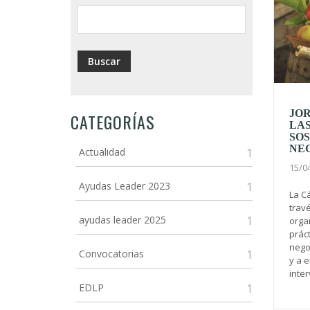
JOR
CATEGORÍAS
LAS
SOS
NE
Actualidad
1
15/0
Ayudas Leader 2023
1
La C
travé
ayudas leader 2025
1
organ
práct
negoc
Convocatorias
1
y a e
inter
EDLP
1