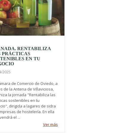
NADA. RENTABILIZA
 PRÁCTICAS
TENIBLES EN TU
GOCIO
4/2025
ámara de Comercio de Oviedo, a
s de la Antena de Villaviciosa,
iza la jornada "Rentabiliza las
icas sostenibles en tu
io", dirigida a lagares de sidra
mpresas de hostelería. En ella
vendrá el ...
Ver más