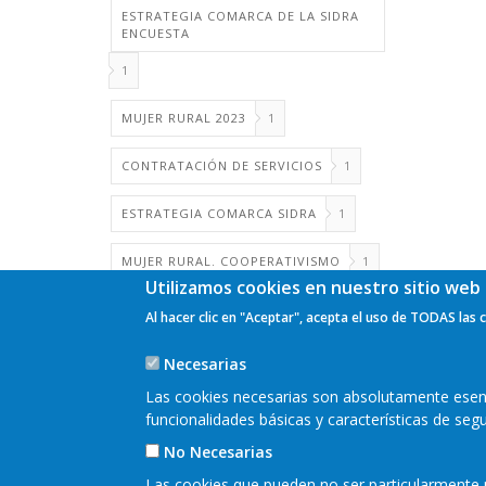
ESTRATEGIA COMARCA DE LA SIDRA
ENCUESTA
1
MUJER RURAL 2023
1
CONTRATACIÓN DE SERVICIOS
1
ESTRATEGIA COMARCA SIDRA
1
MUJER RURAL. COOPERATIVISMO
1
Utilizamos cookies en nuestro sitio web 
Al hacer clic en "Aceptar", acepta el uso de TODAS las 
Necesarias
Las cookies necesarias son absolutamente esenci
funcionalidades básicas y características de se
No Necesarias
Las cookies que pueden no ser particularmente n