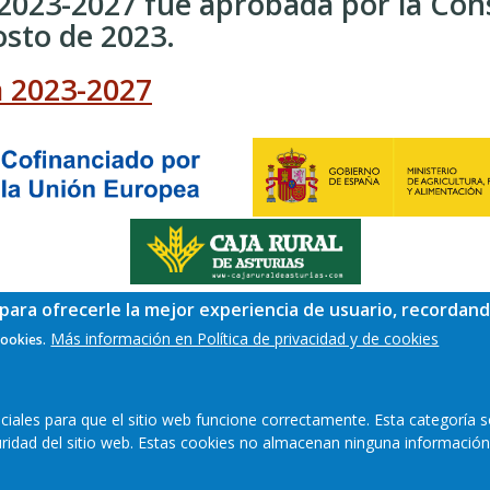
 2023-2027 fue aprobada por la Con
osto de 2023.
a 2023-2027
para ofrecerle la mejor experiencia de usuario, recordand
Más información en Política de privacidad y de cookies
cookies.
eb
Mapa web
Aviso legal
Política de privac
ales para que el sitio web funcione correctamente. Esta categoría s
guridad del sitio web. Estas cookies no almacenan ninguna información