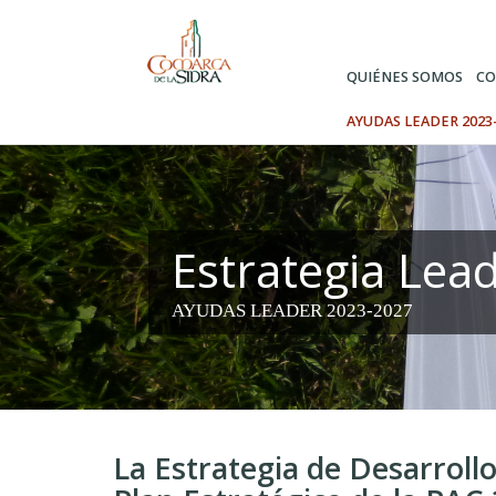
Pasar
al
contenido
QUIÉNES SOMOS
CO
principal
AYUDAS LEADER 2023
Estrategia Lea
AYUDAS LEADER 2023-2027
La Estrategia de Desarrollo