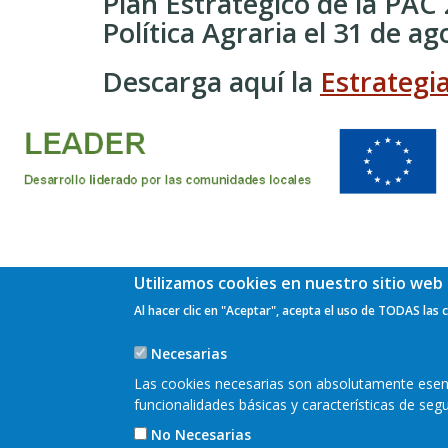
Plan Estratégico de la PAC
Política Agraria el 31 de ag
Descarga aquí la
Estrategi
Utilizamos cookies en nuestro sitio web 
Al hacer clic en "Aceptar", acepta el uso de TODAS las 
Mapa w
Necesarias
Pie
Las cookies necesarias son absolutamente esenci
de
funcionalidades básicas y características de se
No Necesarias
Página