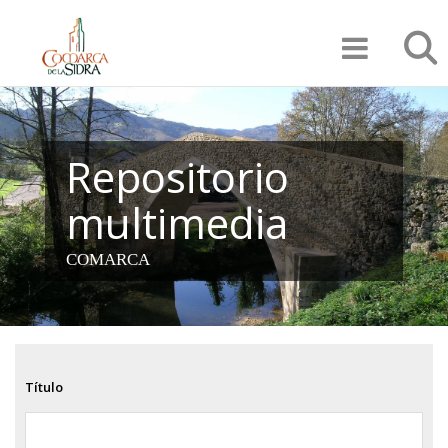
Pasar
Búsqu
al
contenido
principal
Repositorio
multimedia
COMARCA
Título