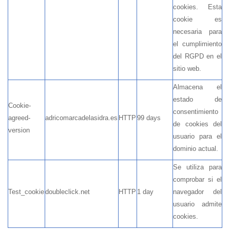
cookies. Esta
cookie es
necesaria para
el cumplimiento
del RGPD en el
sitio web.
Almacena el
estado de
Cookie-
consentimiento
agreed-
adricomarcadelasidra.es
HTTP
99 days
de cookies del
version
usuario para el
dominio actual.
Se utiliza para
comprobar si el
Test_cookie
doubleclick.net
HTTP
1 day
navegador del
usuario admite
cookies.