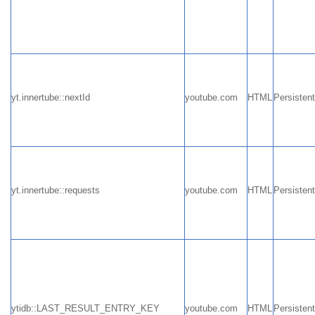
yt.innertube::nextId
youtube.com
HTML
Persisten
yt.innertube::requests
youtube.com
HTML
Persisten
ytidb::LAST_RESULT_ENTRY_KEY
youtube.com
HTML
Persisten