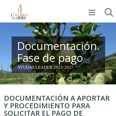
Pasar
Búsqu
al
contenido
principal
Documentación.
Fase de pago
AYUDAS LEADER 2023-2027
DOCUMENTACIÓN A APORTAR
Y PROCEDIMIENTO PARA
SOLICITAR EL PAGO DE