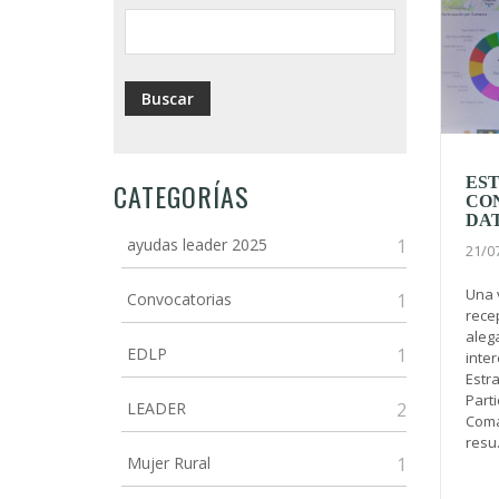
EST
CATEGORÍAS
CON
DAT
ayudas leader 2025
1
21/0
Una v
Convocatorias
1
rece
aleg
EDLP
1
inte
Estra
Parti
LEADER
2
Comar
resu.
Mujer Rural
1