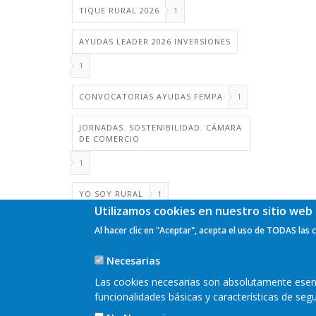
TIQUE RURAL 2026
1
AYUDAS LEADER 2026 INVERSIONES
1
CONVOCATORIAS AYUDAS FEMPA
1
JORNADAS. SOSTENIBILIDAD. CÁMARA
DE COMERCIO
1
YO SOY RURAL
1
Utilizamos cookies en nuestro sitio web 
Al hacer clic en "Aceptar", acepta el uso de TODAS las 
Necesarias
Las cookies necesarias son absolutamente esenci
funcionalidades básicas y características de se