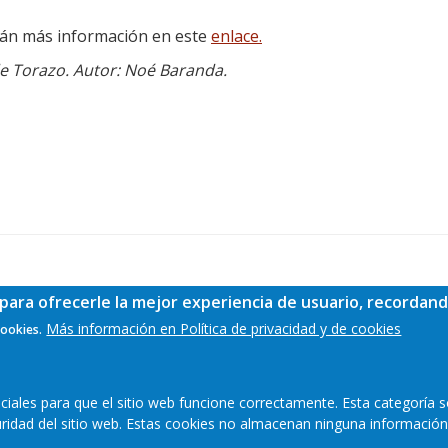
rán más información en este
enlace.
 de Torazo. Autor: Noé Baranda.
para ofrecerle la mejor experiencia de usuario, recordand
Más información en Política de privacidad y de cookies
cookies.
ales para que el sitio web funcione correctamente. Esta categoría s
guridad del sitio web. Estas cookies no almacenan ninguna información